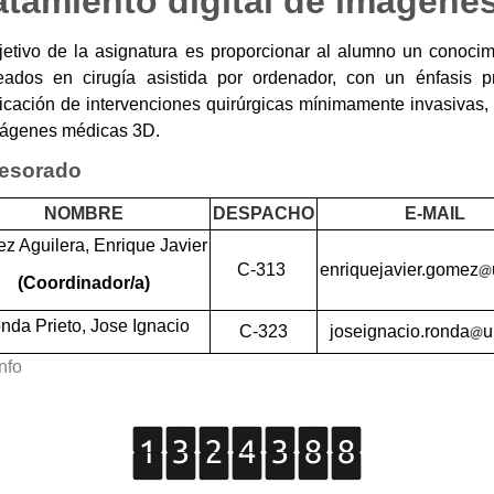
atamiento digital de imágene
jetivo de la asignatura es proporcionar al alumno un conocim
ados en cirugía asistida por ordenador, con un énfasis p
ficación de intervenciones quirúrgicas mínimamente invasivas, b
mágenes médicas 3D.
fesorado
NOMBRE
DESPACHO
E-MAIL
z Aguilera, Enrique Javier
C-313
enriquejavier.gomez
(Coordinador/a)
nda Prieto, Jose Ignacio
C-323
joseignacio.ronda
u
nfo