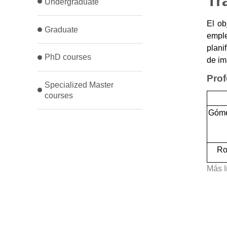
Tr
Undergraduate
El ob
Graduate
emple
plani
PhD courses
de i
Pro
Specialized Master
courses
Góme
Ro
Más I