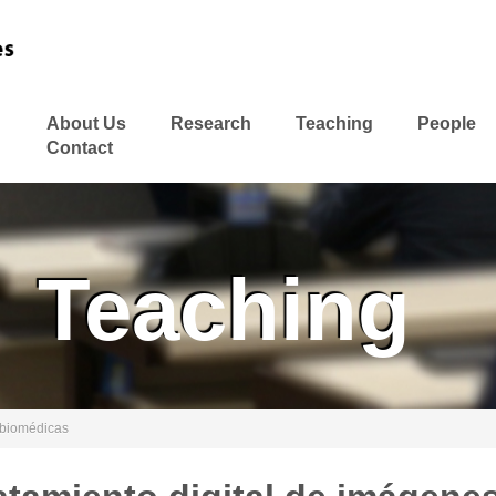
About Us
Research
Teaching
People
Contact
Teaching
 biomédicas