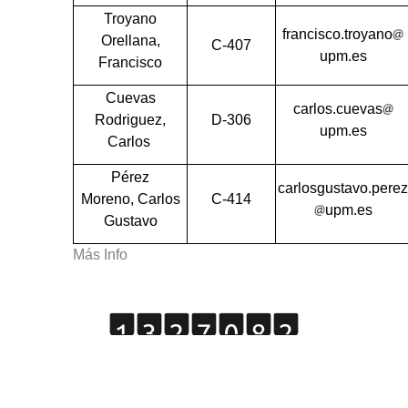
Troyano
francisco.troyano
Orellana,
C-407
upm.es
Francisco
Cuevas
carlos.cuevas
Rodriguez,
D-306
upm.es
Carlos
Pérez
carlosgustavo.perez
Moreno, Carlos
C-414
upm.es
Gustavo
Más Info
Copyright © 2015 Grupo de Tratamiento de Imágenes.